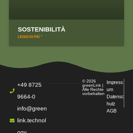
SOSTENIBILITÀ
LEGGI DI PIÙ "
© 2026
Impress
+49 8725
greenLink |
Alle Rechte
um
vorbehalten
9664-0
Datensc
hutz
info@green
AGB
link.technol
ogy