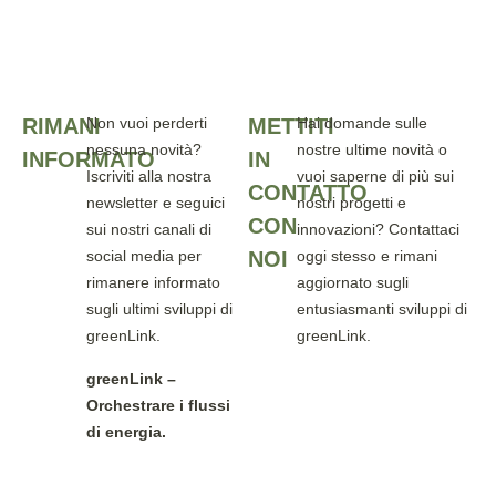
RIMANI
Non vuoi perderti
METTITI
Hai domande sulle
nessuna novità?
nostre ultime novità o
INFORMATO
IN
Iscriviti alla nostra
vuoi saperne di più sui
CONTATTO
newsletter e seguici
nostri progetti e
CON
sui nostri canali di
innovazioni? Contattaci
social media per
NOI
oggi stesso e rimani
rimanere informato
aggiornato sugli
sugli ultimi sviluppi di
entusiasmanti sviluppi di
greenLink.
greenLink.
greenLink –
Orchestrare i flussi
di energia.