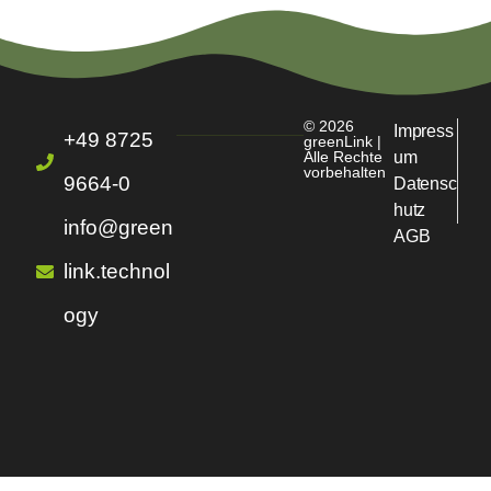
© 2026
Impress
+49 8725
greenLink |
Alle Rechte
um
vorbehalten
9664-0
Datensc
hutz
info@green
AGB
link.technol
ogy