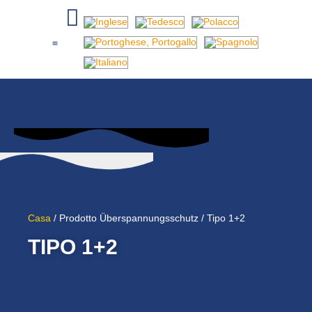
Fusibili della batteria
Accessori di protezione NA
Casa
/ Prodotto Überspannungsschutz / Tipo 1+2
TIPO 1+2