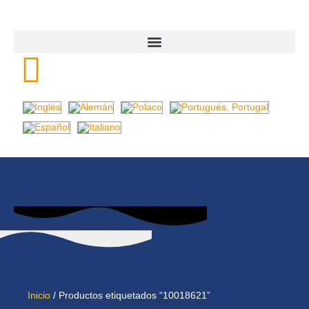
Inicio
/ Productos etiquetados “10018621”