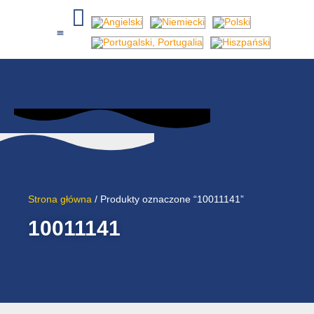
Wyłączniki przeciwpożarowe
Akcesoria ochronne NA
Wyłączniki przeciwpożarowe
Skrzynki przełączników sieciowych
Skrzynki przyłączeniowe generatora
Strona główna
/ Produkty oznaczone “10011141”
10011141