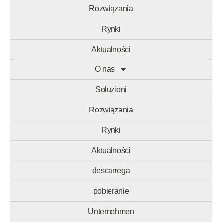
Rozwiązania
Rynki
Aktualności
O nas
descarrega
Soluzioni
pobieranie
Rozwiązania
Unternehmen
Rynki
Nachhaltigkeit
Aktualności
descarrega
pobieranie
Unternehmen