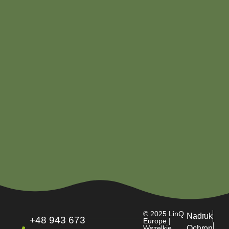
© 2025 LinQ
Nadruk
+48 943 673
Europe |
Wszelkie
Ochron