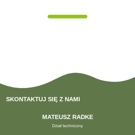
SAM LEE
Stacja transformatorowa została ukończona zgodnie
z harmonogramem. Zadbano o kompletną
dokumentację. Pomimo opóźnienia po stronie
operatora sieci energetycznej, projekt został w pełni
zrealizowany i uruchomiony.
SKONTAKTUJ SIĘ Z NAMI
MATEUSZ RADKE
Dział techniczny