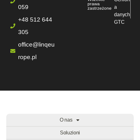
prawa
059
a
zastrzeżone
danych
+48 512 644
GTC
305
office@linqeu
rope.pl
O nas
Soluzioni