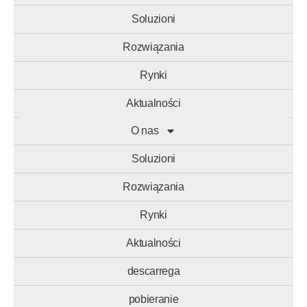
Soluzioni
Rozwiązania
Rynki
Aktualności
O nas
descarrega
Soluzioni
pobieranie
Rozwiązania
Unternehmen
Rynki
Nachhaltigkeit
Aktualności
descarrega
pobieranie