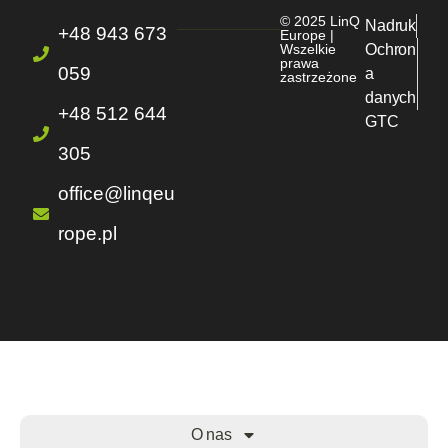
© 2025 LinQ
Nadruk
+48 943 673
Europe |
Wszelkie
Ochron
prawa
059
a
zastrzeżone
danych
+48 512 644
GTC
305
office@linqeu
rope.pl
O nas