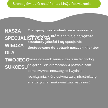
Strona główna
/
O nas
/
Firma
/
LinQ
/ Rozwiązania
NASZA
Oferujemy niestandardowe rozwiązania
przemysłowe, które spełniają najwyższe
SPECJALISTYCZNA
standardy jakości i są specjalnie
WIEDZA
dostosowane do potrzeb naszych klientów.
DLA
TWOJEGO
Nasze doświadczenie w zakresie technologii
połączeń i elektromechaniki pozwala nam
SUKCESU
opracowywać innowacyjne i wydajne
rozwiązania, które optymalizują infrastrukturę
energetyczną i maksymalizują wydajność.