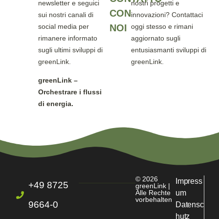
newsletter e seguici
nostri progetti e
CON
sui nostri canali di
innovazioni? Contattaci
social media per
NOI
oggi stesso e rimani
rimanere informato
aggiornato sugli
sugli ultimi sviluppi di
entusiasmanti sviluppi di
greenLink.
greenLink.
greenLink –
Orchestrare i flussi
di energia.
© 2026
Impress
+49 8725
greenLink |
Alle Rechte
um
vorbehalten
9664-0
Datensc
hutz