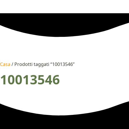
Casa
/ Prodotti taggati “10013546”
10013546